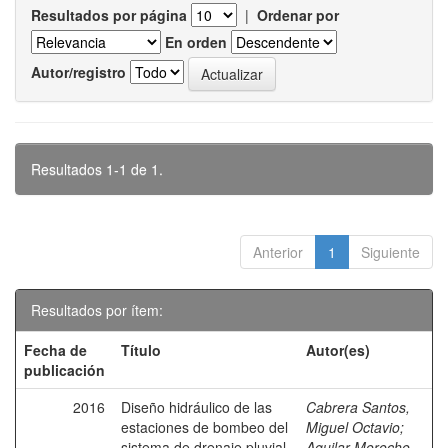
Resultados por página
|
Ordenar por
En orden
Autor/registro
Resultados 1-1 de 1.
Anterior
1
Siguiente
Resultados por ítem:
Fecha de
Título
Autor(es)
publicación
2016
Diseño hidráulico de las
Cabrera Santos,
estaciones de bombeo del
Miguel Octavio
;
sistema de drenaje pluvial
Aguilar Morocho,