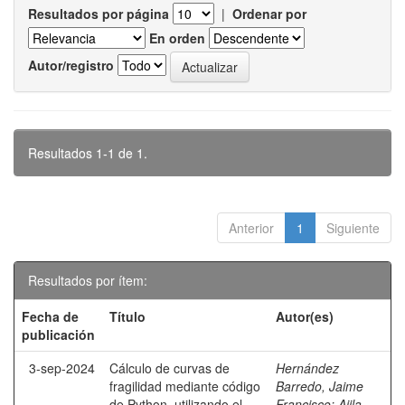
Resultados por página
|
Ordenar por
En orden
Autor/registro
Resultados 1-1 de 1.
Anterior
1
Siguiente
Resultados por ítem:
Fecha de
Título
Autor(es)
publicación
3-sep-2024
Cálculo de curvas de
Hernández
fragilidad mediante código
Barredo, Jaime
de Python, utilizando el
Francisco
;
Ajila