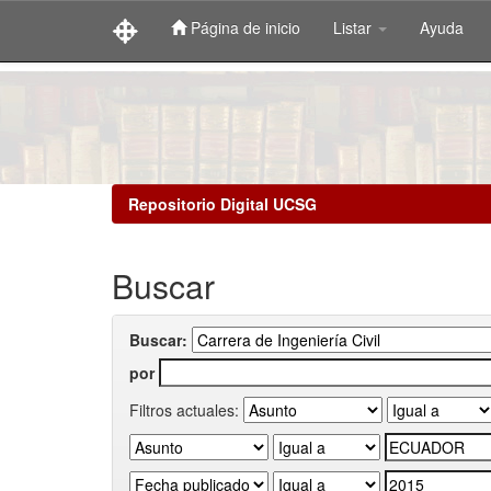
Página de inicio
Listar
Ayuda
Skip
navigation
Repositorio Digital UCSG
Buscar
Buscar:
por
Filtros actuales: