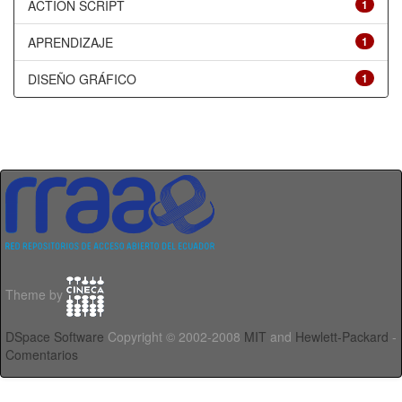
ACTION SCRIPT
1
APRENDIZAJE
1
DISEÑO GRÁFICO
1
Theme by
DSpace Software
Copyright © 2002-2008
MIT
and
Hewlett-Packard
-
Comentarios