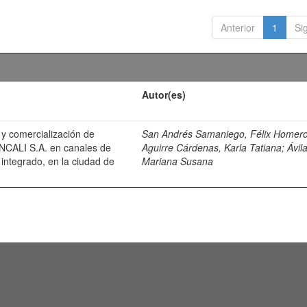
Anterior
1
Si
Autor(es)
 y comercialización de
San Andrés Samaniego, Félix Homer
ANCALI S.A. en canales de
Aguirre Cárdenas, Karla Tatiana
;
Ávil
integrado, en la ciudad de
Mariana Susana