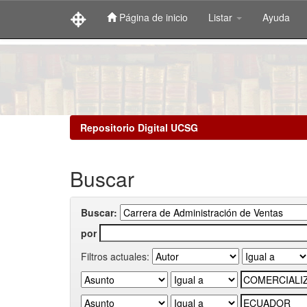
Página de inicio
Listar
Ayuda
Skip
navigation
Repositorio Digital UCSG
Buscar
Buscar:
por
Filtros actuales: