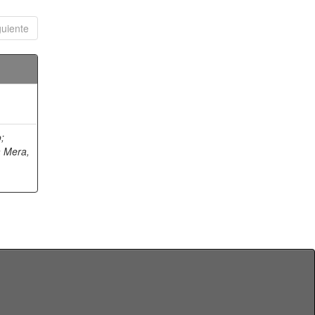
guiente
o
;
a Mera,