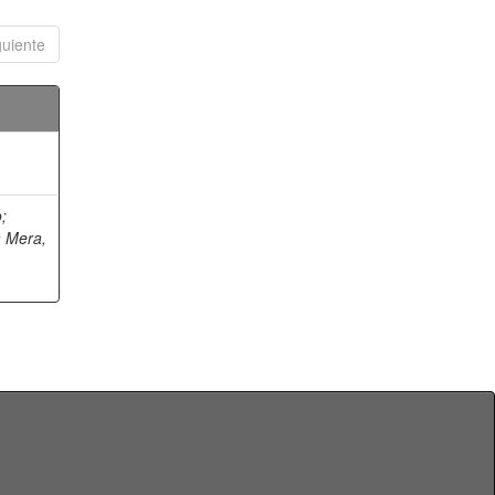
guiente
o
;
a Mera,