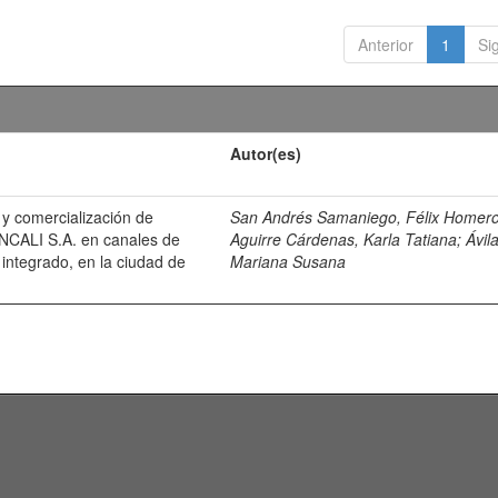
Anterior
1
Si
Autor(es)
 y comercialización de
San Andrés Samaniego, Félix Homer
ANCALI S.A. en canales de
Aguirre Cárdenas, Karla Tatiana
;
Ávil
integrado, en la ciudad de
Mariana Susana