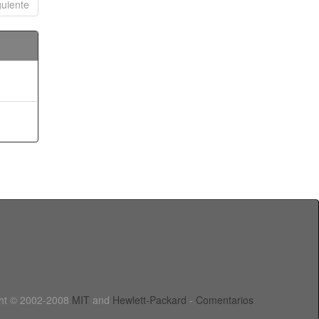
guiente
ht © 2002-2008
MIT
and
Hewlett-Packard
-
Comentarios