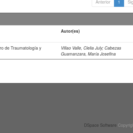
Anterior
1
Si
Autor(es)
tro de Traumatología y
Villao Valle, Clelia July
;
Cabezas
Guamanzara, María Josefina
DSpace Software
Copyrig