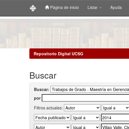
Página de inicio
Listar
Ayuda
Skip
navigation
Repositorio Digital UCSG
Buscar
Buscar:
por
Filtros actuales: