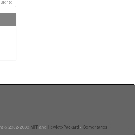
guiente
ht © 2002-2008
MIT
and
Hewlett-Packard
-
Comentarios