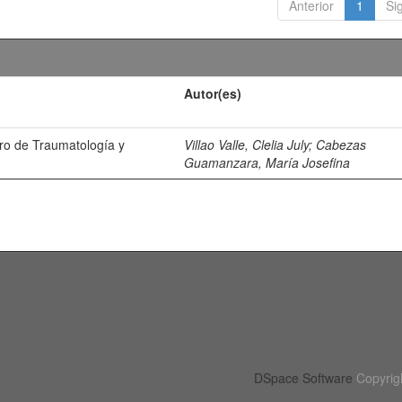
Anterior
1
Si
Autor(es)
tro de Traumatología y
Villao Valle, Clelia July
;
Cabezas
Guamanzara, María Josefina
DSpace Software
Copyrig