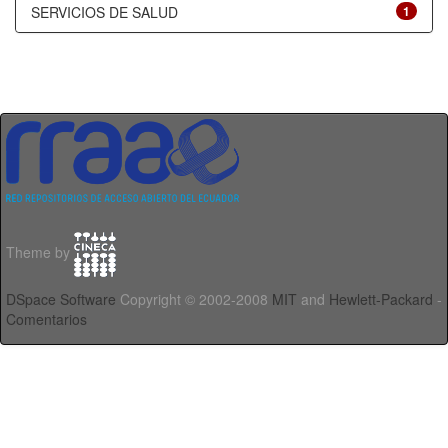
SERVICIOS DE SALUD
1
Theme by
DSpace Software
Copyright © 2002-2008
MIT
and
Hewlett-Packard
-
Comentarios