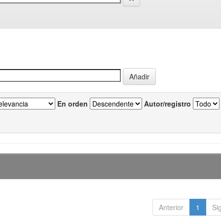
En orden
Autor/registro
Anterior
1
Si