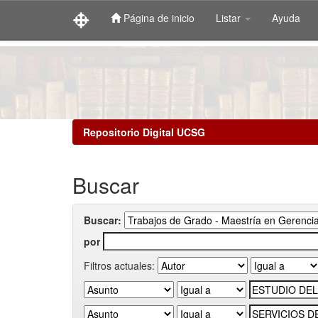
Página de inicio
Listar
Ayuda
Skip
navigation
Repositorio Digital UCSG
Buscar
Buscar:
por
Filtros actuales: