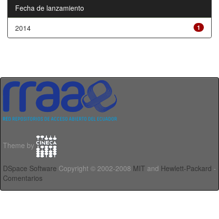
Fecha de lanzamiento
2014
1
Theme by
DSpace Software
Copyright © 2002-2008
MIT
and
Hewlett-Packard
-
Comentarios