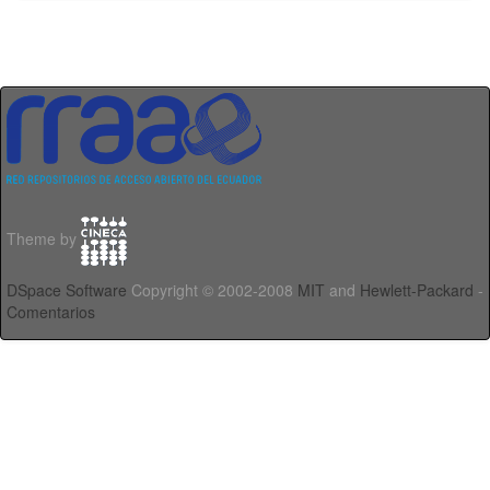
Theme by
DSpace Software
Copyright © 2002-2008
MIT
and
Hewlett-Packard
-
Comentarios