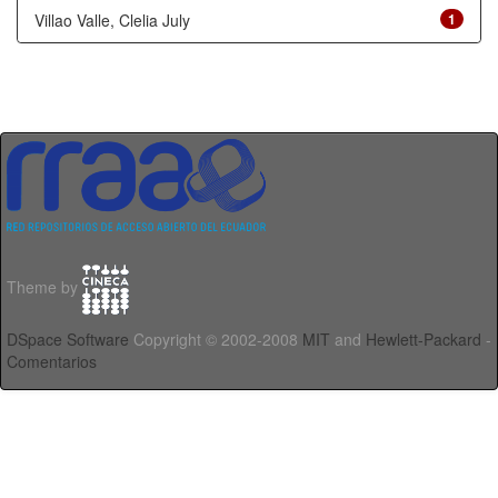
Villao Valle, Clelia July
1
Theme by
DSpace Software
Copyright © 2002-2008
MIT
and
Hewlett-Packard
-
Comentarios