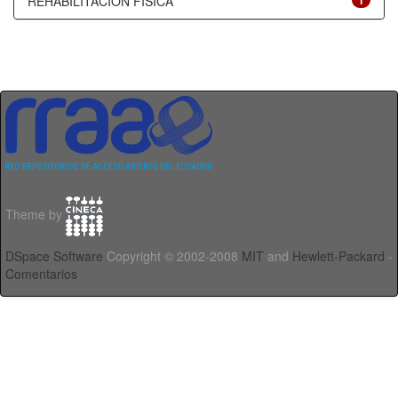
REHABILITACIÓN FÍSICA
1
Theme by
DSpace Software
Copyright © 2002-2008
MIT
and
Hewlett-Packard
-
Comentarios