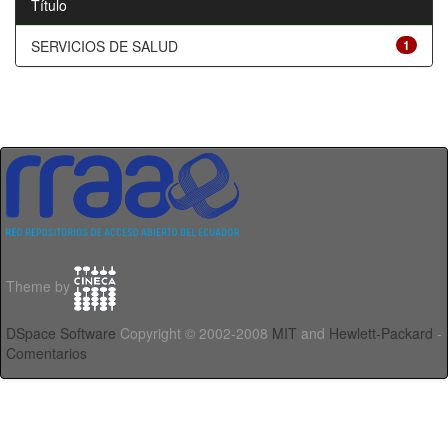
Título
SERVICIOS DE SALUD
1
Theme by
DSpace Software
Copyright © 2002-2008
MIT
and
Hewlett-Packard
-
Comentarios