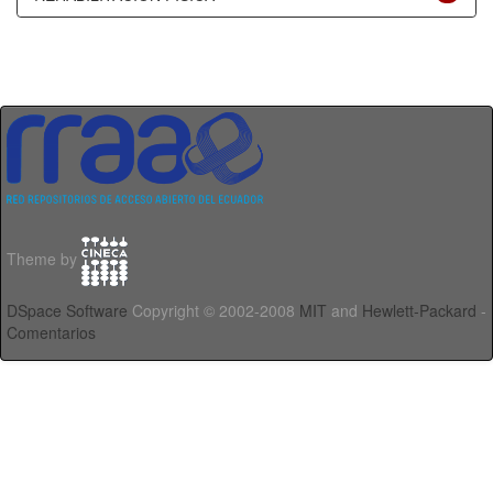
Theme by
DSpace Software
Copyright © 2002-2008
MIT
and
Hewlett-Packard
-
Comentarios