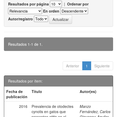
Resultados por página
|
Ordenar por
En orden
Autor/registro
Resultados 1-1 de 1.
Anterior
1
Siguiente
Resultados por ítem:
Fecha de
Título
Autor(es)
publicación
2016
Prevalencia de otodectes
Manzo
cynotis en gatos que
Fernández, Carlos
presentan otitis en el
Giovanny
;
Aguilar