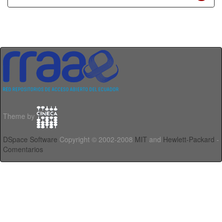
Theme by
DSpace Software
Copyright © 2002-2008
MIT
and
Hewlett-Packard
-
Comentarios