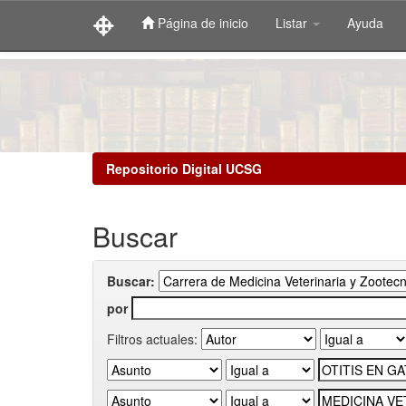
Página de inicio
Listar
Ayuda
Skip
navigation
Repositorio Digital UCSG
Buscar
Buscar:
por
Filtros actuales: