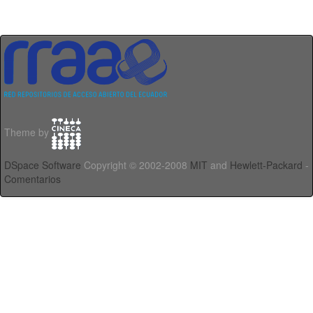
Theme by
DSpace Software
Copyright © 2002-2008
MIT
and
Hewlett-Packard
-
Comentarios