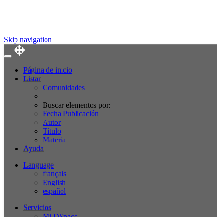
Skip navigation
Página de inicio
Listar
Comunidades
Buscar elementos por:
Fecha Publicación
Autor
Título
Materia
Ayuda
Language
français
English
español
Servicios
Mi DSpace