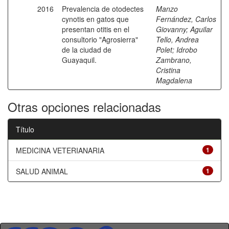
2016
Prevalencia de otodectes
Manzo
cynotis en gatos que
Fernández, Carlos
presentan otitis en el
Giovanny
;
Aguilar
consultorio "Agrosierra"
Tello, Andrea
de la ciudad de
Polet
;
Idrobo
Guayaquil.
Zambrano,
Cristina
Magdalena
Otras opciones relacionadas
Título
MEDICINA VETERIANARIA
1
SALUD ANIMAL
1