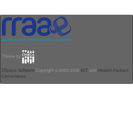
Theme by
DSpace Software
Copyright © 2002-2008
MIT
and
Hewlett-Packard
-
Comentarios