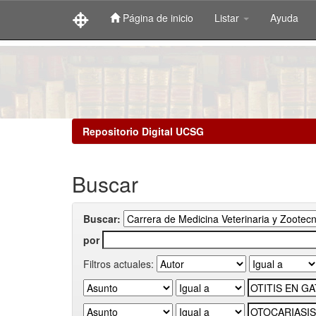
Página de inicio
Listar
Ayuda
Skip
navigation
Repositorio Digital UCSG
Buscar
Buscar:
por
Filtros actuales: