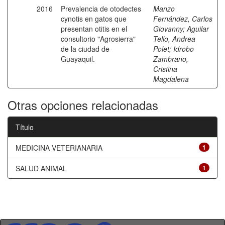
2016
Prevalencia de otodectes
Manzo
cynotis en gatos que
Fernández, Carlos
presentan otitis en el
Giovanny
;
Aguilar
consultorio "Agrosierra"
Tello, Andrea
de la ciudad de
Polet
;
Idrobo
Guayaquil.
Zambrano,
Cristina
Magdalena
Otras opciones relacionadas
Título
MEDICINA VETERIANARIA
1
SALUD ANIMAL
1