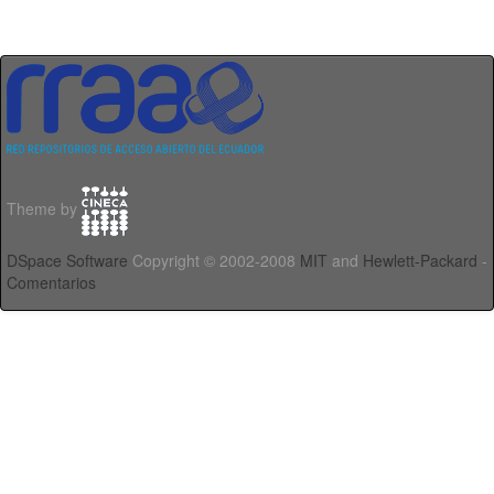
Theme by
DSpace Software
Copyright © 2002-2008
MIT
and
Hewlett-Packard
-
Comentarios