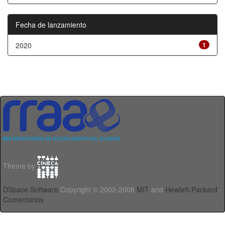
Fecha de lanzamiento
2020
1
Theme by
DSpace Software
Copyright © 2002-2008
MIT
and
Hewlett-Packard
-
Comentarios