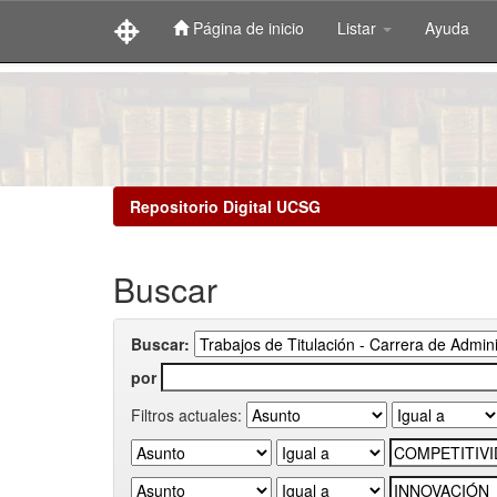
Página de inicio
Listar
Ayuda
Skip
navigation
Repositorio Digital UCSG
Buscar
Buscar:
por
Filtros actuales: