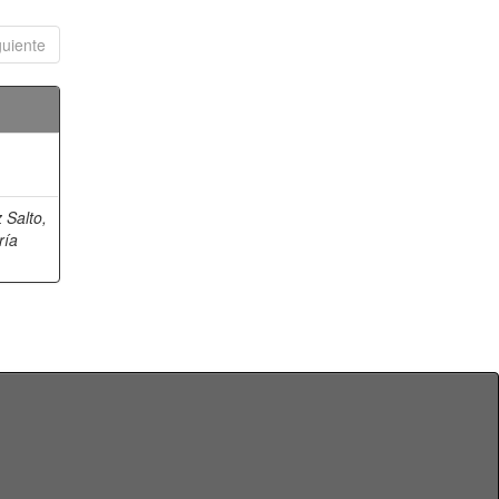
guiente
 Salto,
ría