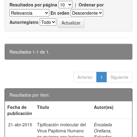
Resultados por página
|
Ordenar por
En orden
Autor/registro
Resultados 1-1 de 1.
Anterior
1
Siguiente
Resultados por ítem:
Fecha de
Título
Autor(es)
publicación
21-abr-2015
Tipificación molecular del
Encalada
Virus Papiloma Humano
Orellana,
en mujeres con lesiones
Salvador
;