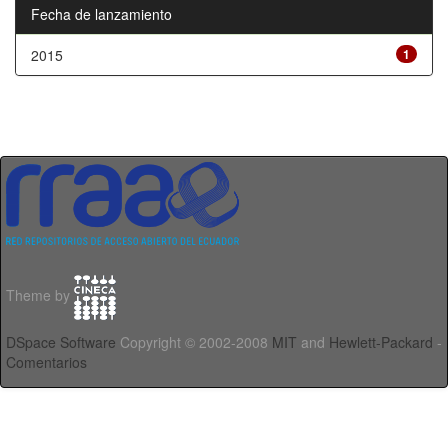
Fecha de lanzamiento
2015
1
Theme by
DSpace Software
Copyright © 2002-2008
MIT
and
Hewlett-Packard
-
Comentarios