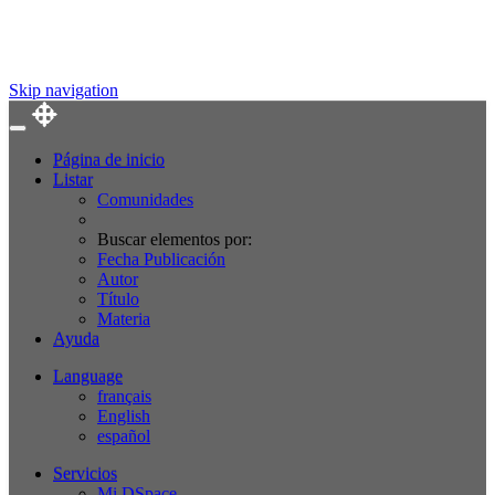
Skip navigation
Página de inicio
Listar
Comunidades
Buscar elementos por:
Fecha Publicación
Autor
Título
Materia
Ayuda
Language
français
English
español
Servicios
Mi DSpace