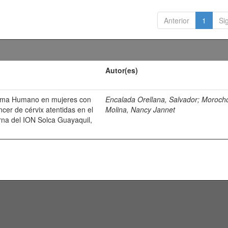
Anterior
1
Si
Autor(es)
iloma Humano en mujeres con
Encalada Orellana, Salvador
;
Moroch
ncer de cérvix atentidas en el
Molina, Nancy Jannet
rna del ION Solca Guayaquil,