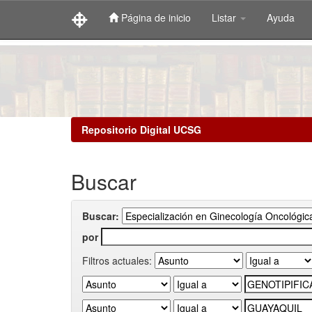
Página de inicio
Listar
Ayuda
Skip
navigation
Repositorio Digital UCSG
Buscar
Buscar:
por
Filtros actuales: