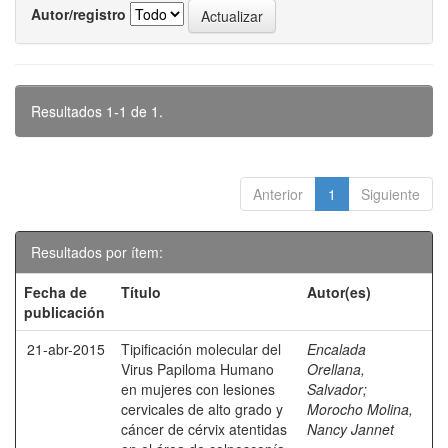
Autor/registro
Resultados 1-1 de 1.
Anterior
1
Siguiente
Resultados por ítem:
Fecha de
Título
Autor(es)
publicación
21-abr-2015
Tipificación molecular del
Encalada
Virus Papiloma Humano
Orellana,
en mujeres con lesiones
Salvador
;
cervicales de alto grado y
Morocho Molina,
cáncer de cérvix atentidas
Nancy Jannet