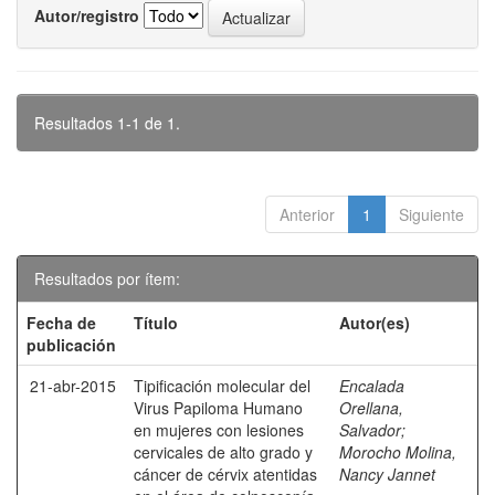
Autor/registro
Resultados 1-1 de 1.
Anterior
1
Siguiente
Resultados por ítem:
Fecha de
Título
Autor(es)
publicación
21-abr-2015
Tipificación molecular del
Encalada
Virus Papiloma Humano
Orellana,
en mujeres con lesiones
Salvador
;
cervicales de alto grado y
Morocho Molina,
cáncer de cérvix atentidas
Nancy Jannet