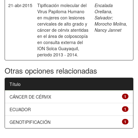
21-abr-2015
Tipificación molecular del
Encalada
Virus Papiloma Humano
Orellana,
en mujeres con lesiones
Salvador
;
cervicales de alto grado y
Morocho Molina,
cáncer de cérvix atentidas
Nancy Jannet
en el área de colposcopía
en consulta externa del
ION Solca Guayaquil,
periodo 2013 - 2014.
Otras opciones relacionadas
Título
CÁNCER DE CÉRVIX
1
ECUADOR
1
GENOTIPIFICACIÓN
1