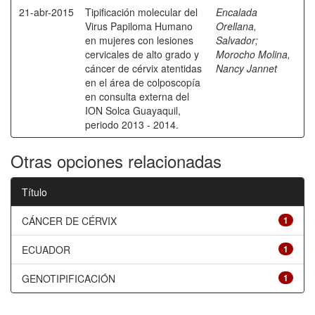
21-abr-2015
Tipificación molecular del
Encalada
Virus Papiloma Humano
Orellana,
en mujeres con lesiones
Salvador
;
cervicales de alto grado y
Morocho Molina,
cáncer de cérvix atentidas
Nancy Jannet
en el área de colposcopía
en consulta externa del
ION Solca Guayaquil,
periodo 2013 - 2014.
Otras opciones relacionadas
Título
CÁNCER DE CÉRVIX
1
ECUADOR
1
GENOTIPIFICACIÓN
1