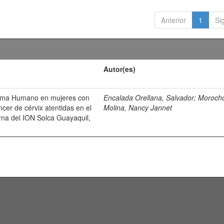
Anterior
1
Si
Autor(es)
iloma Humano en mujeres con
Encalada Orellana, Salvador
;
Moroch
ncer de cérvix atentidas en el
Molina, Nancy Jannet
rna del ION Solca Guayaquil,