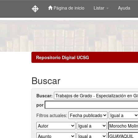
Página de inicio
Listar
Ayuda
Skip
navigation
Repositorio Digital UCSG
Buscar
Buscar:
por
Filtros actuales: