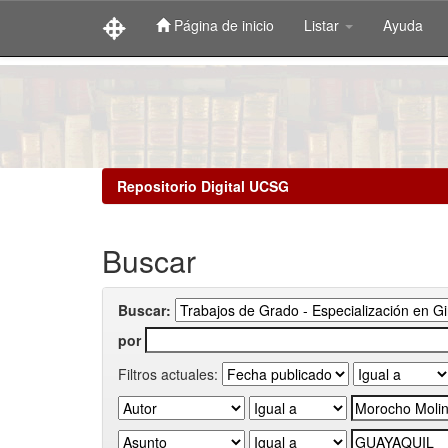
Página de inicio
Listar
Ayuda
Skip
navigation
Repositorio Digital UCSG
Buscar
Buscar:
por
Filtros actuales: