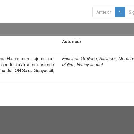
Anterior
1
Si
Autor(es)
iloma Humano en mujeres con
Encalada Orellana, Salvador
;
Moroch
ncer de cérvix atentidas en el
Molina, Nancy Jannet
rna del ION Solca Guayaquil,