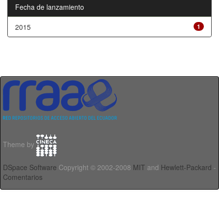
Fecha de lanzamiento
2015
1
Theme by
DSpace Software
Copyright © 2002-2008
MIT
and
Hewlett-Packard
-
Comentarios