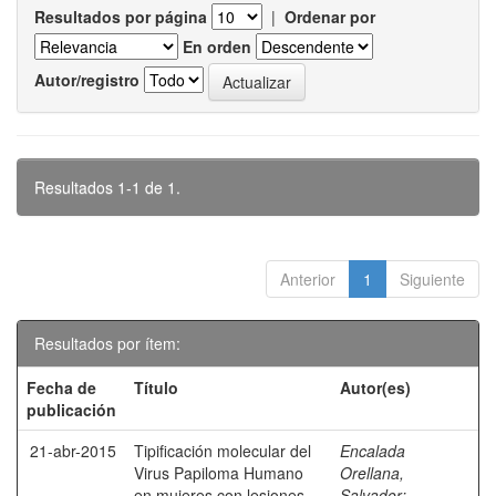
Resultados por página
|
Ordenar por
En orden
Autor/registro
Resultados 1-1 de 1.
Anterior
1
Siguiente
Resultados por ítem:
Fecha de
Título
Autor(es)
publicación
21-abr-2015
Tipificación molecular del
Encalada
Virus Papiloma Humano
Orellana,
en mujeres con lesiones
Salvador
;