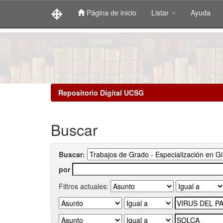
Página de inicio
Listar
Ayuda
Skip
navigation
Repositorio Digital UCSG
Buscar
Buscar:
por
Filtros actuales: