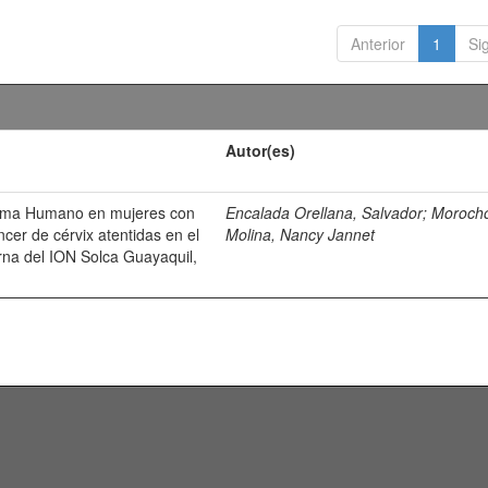
Anterior
1
Si
Autor(es)
iloma Humano en mujeres con
Encalada Orellana, Salvador
;
Moroch
ncer de cérvix atentidas en el
Molina, Nancy Jannet
rna del ION Solca Guayaquil,