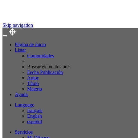
Skip navigation
Página de inicio
Listar
Comunidades
Buscar elementos por:
Fecha Publicación
Autor
Título
Materia
Ayuda
Language
français
English
español
Servicios
Mi DSpace