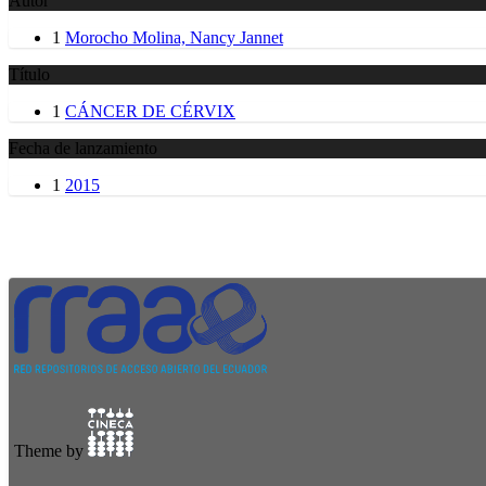
Autor
1
Morocho Molina, Nancy Jannet
Título
1
CÁNCER DE CÉRVIX
Fecha de lanzamiento
1
2015
Theme by