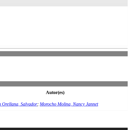
Autor(es)
 Orellana, Salvador
;
Morocho Molina, Nancy Jannet