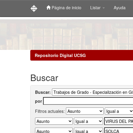
Página de inicio
Listar
Ayuda
Skip
navigation
Repositorio Digital UCSG
Buscar
Buscar:
por
Filtros actuales: