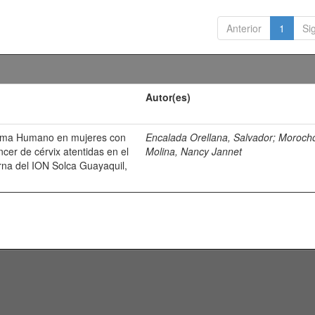
Anterior
1
Si
Autor(es)
iloma Humano en mujeres con
Encalada Orellana, Salvador
;
Moroch
ncer de cérvix atentidas en el
Molina, Nancy Jannet
rna del ION Solca Guayaquil,