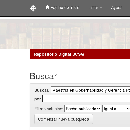
Página de inicio
Listar
Ayuda
Skip
navigation
Repositorio Digital UCSG
Buscar
Buscar:
por
Filtros actuales:
Comenzar nueva busqueda