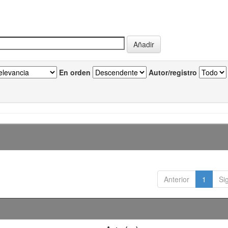
En orden
Autor/registro
Anterior
1
Si