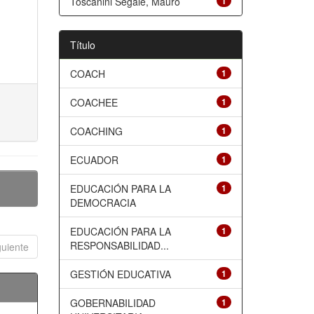
Toscanini Segale, Mauro
1
Título
COACH
1
COACHEE
1
COACHING
1
ECUADOR
1
EDUCACIÓN PARA LA
1
DEMOCRACIA
EDUCACIÓN PARA LA
1
RESPONSABILIDAD...
guiente
GESTIÓN EDUCATIVA
1
GOBERNABILIDAD
1