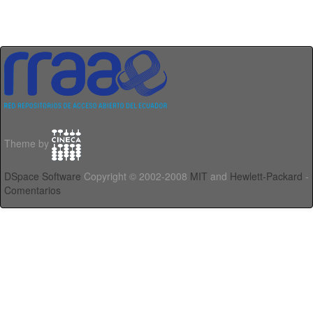
Theme by
DSpace Software
Copyright © 2002-2008
MIT
and
Hewlett-Packard
-
Comentarios