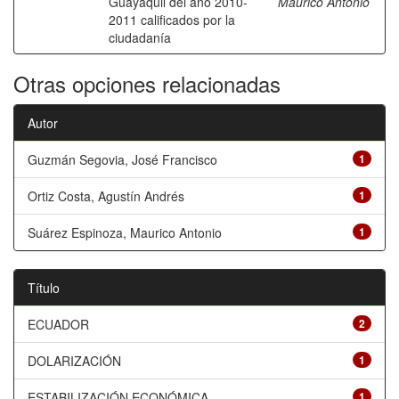
Guayaquil del año 2010-
Maurico Antonio
2011 calificados por la
ciudadanía
Otras opciones relacionadas
Autor
Guzmán Segovia, José Francisco
1
Ortiz Costa, Agustín Andrés
1
Suárez Espinoza, Maurico Antonio
1
Título
ECUADOR
2
DOLARIZACIÓN
1
ESTABILIZACIÓN ECONÓMICA
1