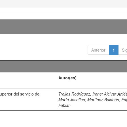
Anterior
1
Si
Autor(es)
uperior del servicio de
Trelles Rodríguez, Irene
;
Alcívar Avilé
María Josefina
;
Martínez Baldeón, Ed
Fabián