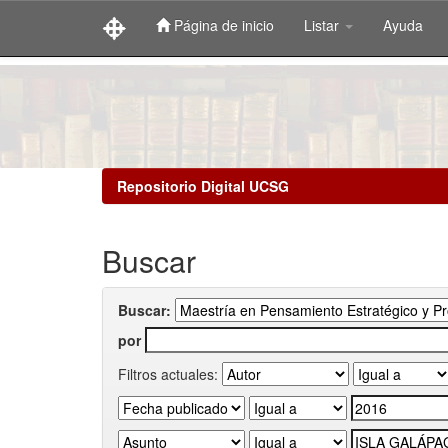
Página de inicio
Listar
Ayuda
Skip
navigation
Repositorio Digital UCSG
Buscar
Buscar:
por
Filtros actuales: