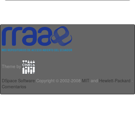
Theme by
DSpace Software
Copyright © 2002-2008
MIT
and
Hewlett-Packard
-
Comentarios