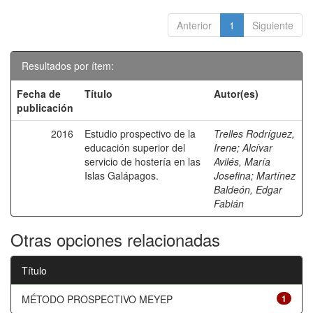
Anterior
1
Siguiente
Resultados por ítem:
Fecha de
Título
Autor(es)
publicación
2016
Estudio prospectivo de la
Trelles Rodríguez,
educación superior del
Irene
;
Alcívar
servicio de hostería en las
Avilés, María
Islas Galápagos.
Josefina
;
Martínez
Baldeón, Edgar
Fabián
Otras opciones relacionadas
Título
MÉTODO PROSPECTIVO MEYEP
1