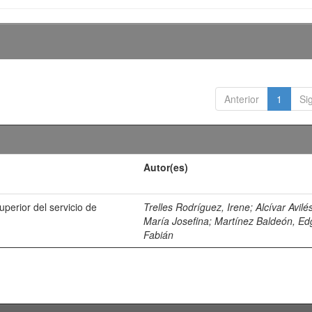
Anterior
1
Si
Autor(es)
uperior del servicio de
Trelles Rodríguez, Irene
;
Alcívar Avilé
María Josefina
;
Martínez Baldeón, Ed
Fabián