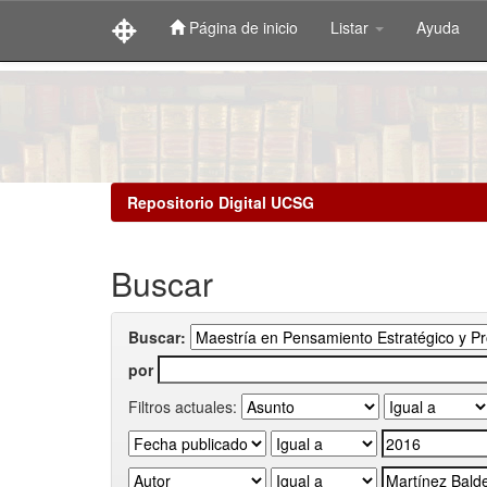
Página de inicio
Listar
Ayuda
Skip
navigation
Repositorio Digital UCSG
Buscar
Buscar:
por
Filtros actuales: