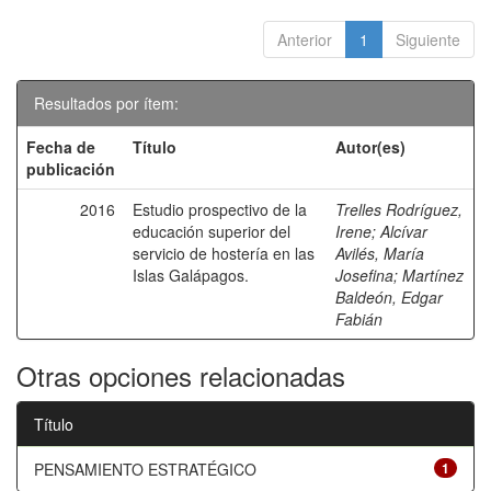
Anterior
1
Siguiente
Resultados por ítem:
Fecha de
Título
Autor(es)
publicación
2016
Estudio prospectivo de la
Trelles Rodríguez,
educación superior del
Irene
;
Alcívar
servicio de hostería en las
Avilés, María
Islas Galápagos.
Josefina
;
Martínez
Baldeón, Edgar
Fabián
Otras opciones relacionadas
Título
PENSAMIENTO ESTRATÉGICO
1