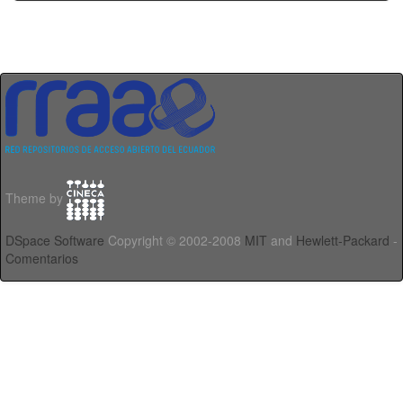
Theme by
DSpace Software
Copyright © 2002-2008
MIT
and
Hewlett-Packard
-
Comentarios