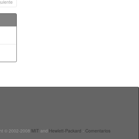
guiente
ht © 2002-2008
MIT
and
Hewlett-Packard
-
Comentarios