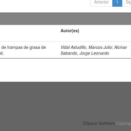
Anterior
1
Si
Autor(es)
 de trampas de grasa de
Vidal Astudillo, Marcos Julio
;
Alcívar
il.
Sabando, Jorge Leonardo
DSpace Software
Copyrig