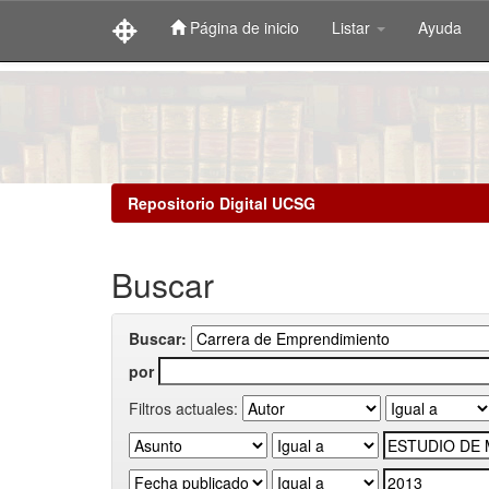
Página de inicio
Listar
Ayuda
Skip
navigation
Repositorio Digital UCSG
Buscar
Buscar:
por
Filtros actuales: