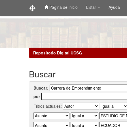
Página de inicio
Listar
Ayuda
Skip
navigation
Repositorio Digital UCSG
Buscar
Buscar:
por
Filtros actuales: