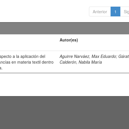
Anterior
1
Si
Autor(es)
especto a la aplicación del
Aguirre Narváez, Max Eduardo
;
Gárat
cías en materia textil dentro
Calderón, Nabila María
a.