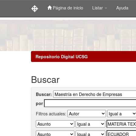
Página de inicio
Listar
Ayuda
Skip
navigation
Repositorio Digital UCSG
Buscar
Buscar:
por
Filtros actuales: